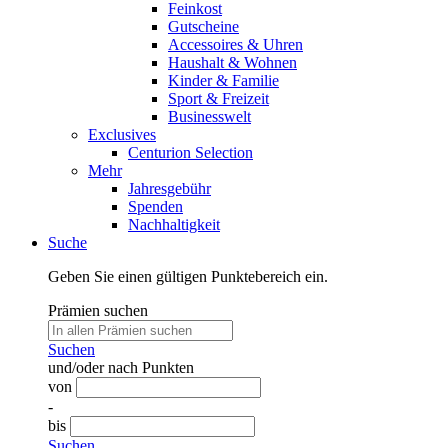
Feinkost
Gutscheine
Accessoires & Uhren
Haushalt & Wohnen
Kinder & Familie
Sport & Freizeit
Businesswelt
Exclusives
Centurion Selection
Mehr
Jahresgebühr
Spenden
Nachhaltigkeit
Suche
Geben Sie einen gültigen Punktebereich ein.
Prämien suchen
Suchen
und/oder nach Punkten
von
-
bis
Suchen