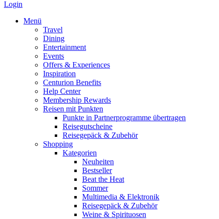
Login
Menü
Travel
Dining
Entertainment
Events
Offers & Experiences
Inspiration
Centurion Benefits
Help Center
Membership Rewards
Reisen mit Punkten
Punkte in Partnerprogramme übertragen
Reisegutscheine
Reisegepäck & Zubehör
Shopping
Kategorien
Neuheiten
Bestseller
Beat the Heat
Sommer
Multimedia & Elektronik
Reisegepäck & Zubehör
Weine & Spirituosen