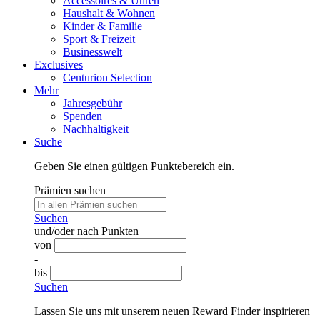
Accessoires & Uhren
Haushalt & Wohnen
Kinder & Familie
Sport & Freizeit
Businesswelt
Exclusives
Centurion Selection
Mehr
Jahresgebühr
Spenden
Nachhaltigkeit
Suche
Geben Sie einen gültigen Punktebereich ein.
Prämien suchen
Suchen
und/oder nach Punkten
von
-
bis
Suchen
Lassen Sie uns mit unserem neuen Reward Finder inspirieren