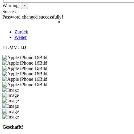
Warning:
×
Success:
Password changed successfully!
Zurück
Weiter
TT.MM.JJJJ
Geschafft!