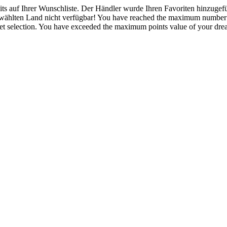
eits auf Ihrer Wunschliste.
Der Händler wurde Ihren Favoriten hinzugefü
ewählten Land nicht verfügbar!
You have reached the maximum number of
t selection.
You have exceeded the maximum points value of your dream