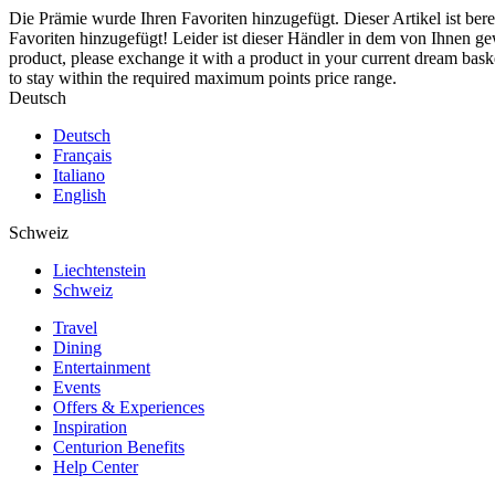
Die Prämie wurde Ihren Favoriten hinzugefügt.
Dieser Artikel ist ber
Favoriten hinzugefügt!
Leider ist dieser Händler in dem von Ihnen g
product, please exchange it with a product in your current dream baske
to stay within the required maximum points price range.
Deutsch
Deutsch
Français
Italiano
English
Schweiz
Liechtenstein
Schweiz
Travel
Dining
Entertainment
Events
Offers & Experiences
Inspiration
Centurion Benefits
Help Center