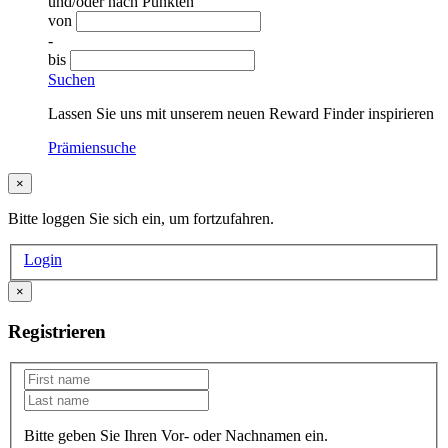
und/oder nach Punkten
von
-
bis
Suchen
Lassen Sie uns mit unserem neuen Reward Finder inspirieren
Prämiensuche
×
Bitte loggen Sie sich ein, um fortzufahren.
Login
×
Registrieren
Bitte geben Sie Ihren Vor- oder Nachnamen ein.