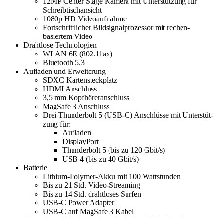
12MP Center Stage Kamera mit Unterstützung für
Schreibtischansicht
1080p HD Video­auf­nahme
Fort­schrittlicher Bildsignal­prozessor mit rechen­
basiertem Video
Drahtlose Technologien
WLAN 6E (802.11ax)
Bluetooth 5.3
Aufladen und Erwei­te­rung
SDXC Karten­steckplatz
HDMI Anschluss
3,5 mm Kopf­hörer­anschluss
MagSafe 3 Anschluss
Drei Thunderbolt 5 (USB‑C) Anschlüsse mit Unter­stüt­
zung für:
Aufladen
Dis­playPort
Thunderbolt 5 (bis zu 120 Gbit/s)
USB 4 (bis zu 40 Gbit/s)
Batterie
Lithium-Polymer-Akku mit 100 Wattstunden
Bis zu 21 Std. Video-Streaming
Bis zu 14 Std. drahtloses Surfen
USB‑C Power Adapter
USB‑C auf MagSafe 3 Kabel