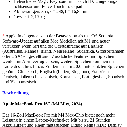
Beleuchtetes Magic Keyboard mit Touch ID, Umgebungs­
licht­sensor und Force Touch Trackpad
Abmessungen: 355,7 × 248,1 × 16,8 mm
Gewicht: 2,15 kg
*
Apple Intelligence ist in der Betaversion als macOS Sequoia
Software-Update auf allen Mac Modellen mit M1 und neuer
verfügbar, wenn Siri und die Gerätesprache auf Englisch
(Australien, Kanada, Irland, Neuseeland, Südafrika, Grossbritannien
oder USA) eingestellt sind. Zusätzliche Features und Sprachen
werden im April verfügbar sein, weitere Sprachen kommen im
Laufe des Jahres hinzu. Zu den im Jahr 2025 unterstützten Sprachen
gehören Chinesisch, Englisch (Indien, Singapur), Französisch,
Deutsch, Italienisch, Japanisch, Koreanisch, Portugiesisch, Spanisch
und Vietnamesisch.
Beschreibung
Apple MacBook Pro 16" (M4 Max, 2024)
Das 16-Zoll MacBook Pro mit M4 Max-Chip bietet noch mehr
Leistung in einem Laptop-Kraftpaket. Mit bis zu 21 Stunden
Akkulaufzeit und einem fantastischen Liquid Retina XDR-Display