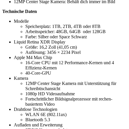
12MP Center Stage Kamera: Behält dich immer im Bild
Technische Daten
Modelle
Speicherplatz: 1TB, 2TB, 4TB oder 8TB
Arbeitsspeicher: 48GB, 64GB oder 128GB
Farbe: Silber oder Space Schwarz
Liquid Retina XDR Display
Größe: 16,2 Zoll (41,05 cm)
Auflösung: 3456 × 2234 Pixel
Apple M4 Max Chip
16-Core CPU mit 12 Per­for­mance-Kernen und 4
Effizienz-Kernen
40-Core-GPU
Kamera
12MP Center Stage Kamera mit Unterstützung für
Schreibtischansicht
1080p HD Video­auf­nahme
Fort­schrittlicher Bildsignal­prozessor mit rechen­
basiertem Video
Drahtlose Technologien
WLAN 6E (802.11ax)
Bluetooth 5.3
Aufladen und Erwei­te­rung