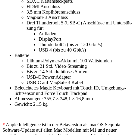
SDXC Karten­steckplatz
HDMI Anschluss
3,5 mm Kopf­hörer­anschluss
MagSafe 3 Anschluss
Drei Thunderbolt 5 (USB‑C) Anschlüsse mit Unter­stüt­
zung für:
Aufladen
Dis­playPort
Thunderbolt 5 (bis zu 120 Gbit/s)
USB 4 (bis zu 40 Gbit/s)
Batterie
Lithium-Polymer-Akku mit 100 Wattstunden
Bis zu 21 Std. Video-Streaming
Bis zu 14 Std. drahtloses Surfen
USB‑C Power Adapter
USB‑C auf MagSafe 3 Kabel
Beleuchtetes Magic Keyboard mit Touch ID, Umgebungs­
licht­sensor und Force Touch Trackpad
Abmessungen: 355,7 × 248,1 × 16,8 mm
Gewicht: 2,15 kg
*
Apple Intelligence ist in der Betaversion als macOS Sequoia
Software-Update auf allen Mac Modellen mit M1 und neuer