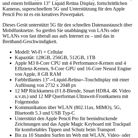
und einem brillanten 13" Liquid Retina Display, fortschrittlichen
Kameras, superschnellem 5G und Unterstützung für den Apple
Pencil Pro ist es ein kreatives Powerpaket.
Dieses Gerät unterstützt 5G für den schnellen Datenaustausch über
Mobilfunknetze. So greifen Sie unabhängig von LANs oder
WLANs von fast überall aus aufs Internet zu – und das in
Breitband-Geschwindigkeit.
Modell: Wi-Fi + Cellular
Kapazitàt: 128GB, 256GB, 512GB, 1TB
Apple M3 8‑Core CPU mit 4 Performance-Kernen und 4
Effizienz-Kernen, 9-Core GPU und 16‑Core Neural Engine
von Apple, 8 GB RAM
Farbbrillantes 13"-«Liquid-Retina»-Touchdisplay mit einer
Auflösung von 2732 x 2048 px
12 MP Rückkamera (f/1.8-Blende, Smart HDR4, 4K Video
u.v.m.) und 12 MP Querformat-Ultraweit-Frontkamera mit
Folgemodus
Kommunikation über WLAN (802.11ax, MIMO), 5G,
Bluetooth 5.3 und USB Typ-C
Unterstützt den Apple Pencil Pro für beeindruckende
Zeichnungen und das Apple Magic Keyboard mit Trackpad
für komfortables Tippen und Schutz beim Transport
Bis zu 10 Stunden Surfen im Web mit WLAN, Video- oder