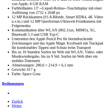
von Apple, 8 GB RAM
Farbbrillantes 13"-«Liquid-Retina»-Touchdisplay mit einer
Auflösung von 2732 x 2048 px
12 MP Rückkamera (f/1.8-Blende, Smart HDR4, 4K Video
u.v.m.) und 12 MP Querformat-Ultraweit-Frontkamera mit
Folgemodus
Kommunikation über WLAN (802.11ax, MIMO), 5G,
Bluetooth 5.3 und USB Typ-C
Unterstützt den Apple Pencil Pro für beeindruckende
Zeichnungen und das Apple Magic Keyboard mit Trackpad
für komfortables Tippen und Schutz beim Transport
Bis zu 10 Stunden Surfen im Web mit WLAN, Video- oder
Musik­wiedergabe, bis zu 9 Std. Surfen im Web über ein
mobiles Datennetz
Abmessungen: 280,6 × 214,9 × 6,1 mm
Gewicht: 617 g
Farbe: Space Grau
Bedingungen
Zurück
Weiter