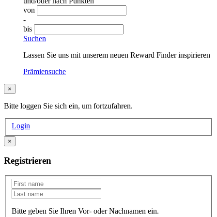
und/oder nach Punkten
von
-
bis
Suchen
Lassen Sie uns mit unserem neuen Reward Finder inspirieren
Prämiensuche
×
Bitte loggen Sie sich ein, um fortzufahren.
Login
×
Registrieren
Bitte geben Sie Ihren Vor- oder Nachnamen ein.