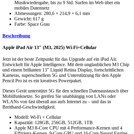
Musik­wiedergabe, bis zu 9 Std. Surfen im Web über ein
mobiles Datennetz
Abmessungen: 280,6 × 214,9 × 6,1 mm
Gewicht: 617 g
Farbe: Space Grau
Beschreibung
Apple iPad Air 13" (M3, 2025) Wi-Fi+Cellular
Jetzt ist der beste Zeitpunkt für das Upgrade auf ein iPad Air.
Entwickelt für Apple Intelligence. Mit dem unglaublichen M3 Chip
und einem brillanten 13" Liquid Retina Display, fortschrittlichen
Kameras, superschnellem 5G und Unterstützung für den Apple
Pencil Pro ist es ein kreatives Powerpaket.
Dieses Gerät unterstützt 5G für den schnellen Datenaustausch über
Mobilfunknetze. So greifen Sie unabhängig von LANs oder
WLANs von fast überall aus aufs Internet zu – und das in
Breitband-Geschwindigkeit.
Modell: Wi-Fi + Cellular
Kapazitàt: 128GB, 256GB, 512GB, 1TB
Apple M3 8‑Core CPU mit 4 Performance-Kernen und 4
Effizienz-Kernen, 9-Core GPU und 16‑Core Neural Engine