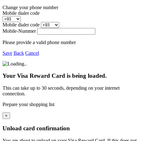
Change your phone number
Mobile dialer code
Mobile dialer code
Mobile-Nummer
Please provide a valid phone number
Save
Back
Cancel
Your Visa Reward Card is being loaded.
This can take up to 30 seconds, depending on your internet
connection.
Prepare your shopping list
×
Unload card confirmation
You are about to unload
on your
Visa Reward Card. If this does not