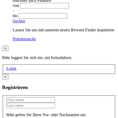
und/oder nach Punkten
von
-
bis
Suchen
Lassen Sie uns mit unserem neuen Reward Finder inspirieren
Prämiensuche
×
Bitte loggen Sie sich ein, um fortzufahren.
Login
×
Registrieren
Bitte geben Sie Ihren Vor- oder Nachnamen ein.