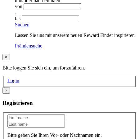
und/oder nach Punkten
von
-
bis
Suchen
Lassen Sie uns mit unserem neuen Reward Finder inspirieren
Prämiensuche
×
Bitte loggen Sie sich ein, um fortzufahren.
Login
×
Registrieren
Bitte geben Sie Ihren Vor- oder Nachnamen ein.