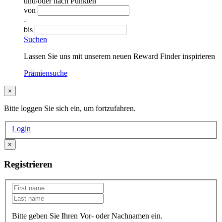
und/oder nach Punkten
von
-
bis
Suchen
Lassen Sie uns mit unserem neuen Reward Finder inspirieren
Prämiensuche
×
Bitte loggen Sie sich ein, um fortzufahren.
Login
×
Registrieren
Bitte geben Sie Ihren Vor- oder Nachnamen ein.