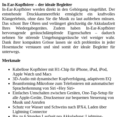
In-Ear-Kopfhörer – der ideale Begleiter
In-Ear-Kopfhörer werden direkt in den Gehörgang eingeführt. Der
entstehende Druckkammereffekt ermöglicht ein kraftvolles
Klangerlebnis, ohne dass Sie die Musik zu laut aufdrehen müssen.
Das schont Ihre Ohren und verlängert gleichzeitig die Akkulaufzeit
Ihres Wiedergabegerätes. Zudem haben In-Ear-Kopfhörer
hervorragende geräuschdämpfende Eigenschaften – dadurch
nehmen Sie störende Umgebungsgeräusche viel weniger wahr.
Dank ihrer kompakten Grösse lassen sie sich problemlos in jeder
Hosentasche verstauen und sind somit der ideale Begleiter für
unterwegs.
Merkmale
Kabellose Kopfhörer mit H1-Chip für iPhone, iPad, iPod,
Apple Watch und Macs
3D-Audio mit dynamischer Kopfverfolgung, adaptivem EQ
Beamforming-Mikrofone zum Telefonieren mit automatischer
Spracherkennung von Siri «Hey Siri»
Einfaches Umschalten zwischen Geräten, One-Tap-Setup für
alle Apple-Geräte, Drucksensor zur bequemen Steuerung von
Musik und Anrufen
Schutz vor Wasser und Schweiss nach IPX4, Laden über
Lightning Connector
Bis zu 6 Stunden Laufzeit pro Akkuladung; Lightning-