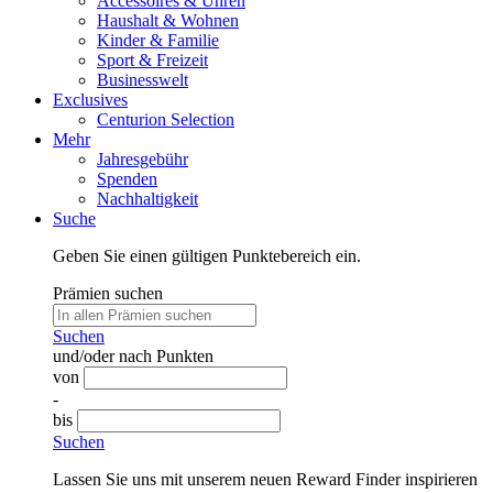
Accessoires & Uhren
Haushalt & Wohnen
Kinder & Familie
Sport & Freizeit
Businesswelt
Exclusives
Centurion Selection
Mehr
Jahresgebühr
Spenden
Nachhaltigkeit
Suche
Geben Sie einen gültigen Punktebereich ein.
Prämien suchen
Suchen
und/oder nach Punkten
von
-
bis
Suchen
Lassen Sie uns mit unserem neuen Reward Finder inspirieren