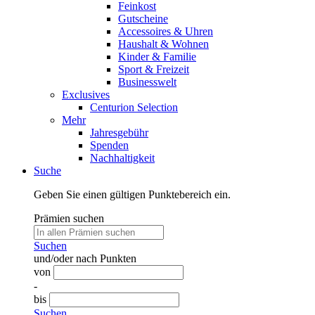
Feinkost
Gutscheine
Accessoires & Uhren
Haushalt & Wohnen
Kinder & Familie
Sport & Freizeit
Businesswelt
Exclusives
Centurion Selection
Mehr
Jahresgebühr
Spenden
Nachhaltigkeit
Suche
Geben Sie einen gültigen Punktebereich ein.
Prämien suchen
Suchen
und/oder nach Punkten
von
-
bis
Suchen