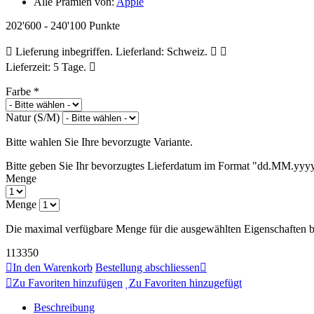
Alle Prämien von:
Apple
202'600 - 240'100 Punkte
Lieferung inbegriffen. Lieferland: Schweiz.
Lieferzeit: 5 Tage.
Farbe
*
Natur (S/M)
Bitte wahlen Sie Ihre bevorzugte Variante.
Bitte geben Sie Ihr bevorzugtes Lieferdatum im Format "dd.MM.yyy
Menge
Menge
Die maximal verfügbare Menge für die ausgewählten Eigenschaften be
113350
In den Warenkorb
Bestellung abschliessen
Zu Favoriten hinzufügen
Zu Favoriten hinzugefügt
Beschreibung