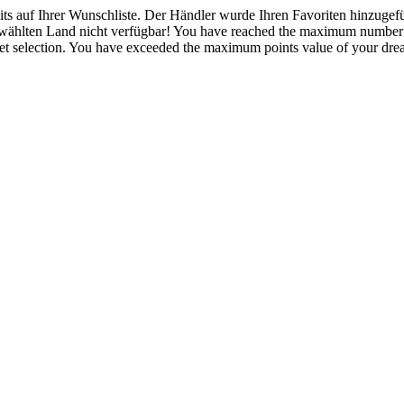
eits auf Ihrer Wunschliste.
Der Händler wurde Ihren Favoriten hinzugefü
ewählten Land nicht verfügbar!
You have reached the maximum number of
t selection.
You have exceeded the maximum points value of your dream