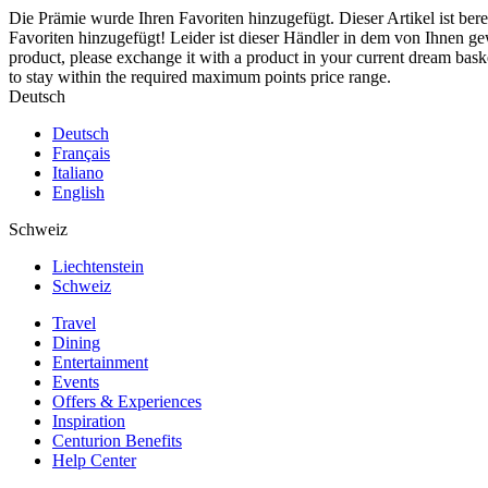
Die Prämie wurde Ihren Favoriten hinzugefügt.
Dieser Artikel ist ber
Favoriten hinzugefügt!
Leider ist dieser Händler in dem von Ihnen g
product, please exchange it with a product in your current dream baske
to stay within the required maximum points price range.
Deutsch
Deutsch
Français
Italiano
English
Schweiz
Liechtenstein
Schweiz
Travel
Dining
Entertainment
Events
Offers & Experiences
Inspiration
Centurion Benefits
Help Center