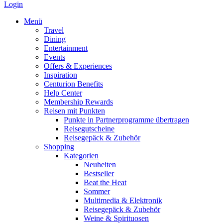
Login
Menü
Travel
Dining
Entertainment
Events
Offers & Experiences
Inspiration
Centurion Benefits
Help Center
Membership Rewards
Reisen mit Punkten
Punkte in Partnerprogramme übertragen
Reisegutscheine
Reisegepäck & Zubehör
Shopping
Kategorien
Neuheiten
Bestseller
Beat the Heat
Sommer
Multimedia & Elektronik
Reisegepäck & Zubehör
Weine & Spirituosen