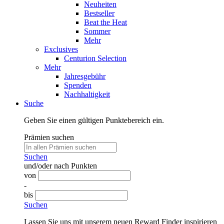
Neuheiten
Bestseller
Beat the Heat
Sommer
Mehr
Exclusives
Centurion Selection
Mehr
Jahresgebühr
Spenden
Nachhaltigkeit
Suche
Geben Sie einen gültigen Punktebereich ein.
Prämien suchen
Suchen
und/oder nach Punkten
von
-
bis
Suchen
Lassen Sie uns mit unserem neuen Reward Finder inspirieren