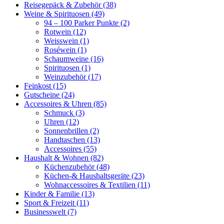
Reisegepäck & Zubehör
(38)
Weine & Spirituosen
(49)
94 – 100 Parker Punkte
(2)
Rotwein
(12)
Weisswein
(1)
Roséwein
(1)
Schaumweine
(16)
Spirituosen
(1)
Weinzubehör
(17)
Feinkost
(15)
Gutscheine
(24)
Accessoires & Uhren
(85)
Schmuck
(3)
Uhren
(12)
Sonnenbrillen
(2)
Handtaschen
(13)
Accessoires
(55)
Haushalt & Wohnen
(82)
Küchenzubehör
(48)
Küchen-& Haushaltsgeräte
(23)
Wohnaccessoires & Textilien
(11)
Kinder & Familie
(13)
Sport & Freizeit
(11)
Businesswelt
(7)