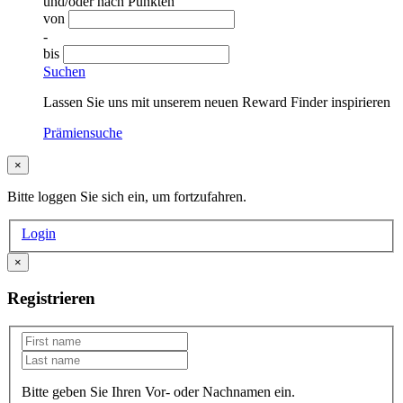
und/oder nach Punkten
von
-
bis
Suchen
Lassen Sie uns mit unserem neuen Reward Finder inspirieren
Prämiensuche
×
Bitte loggen Sie sich ein, um fortzufahren.
Login
×
Registrieren
Bitte geben Sie Ihren Vor- oder Nachnamen ein.