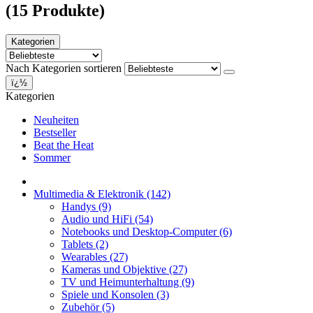
(15 Produkte)
Kategorien
Nach Kategorien sortieren
ï¿½
Kategorien
Neuheiten
Bestseller
Beat the Heat
Sommer
Multimedia & Elektronik
(142)
Handys
(9)
Audio und HiFi
(54)
Notebooks und Desktop-Computer
(6)
Tablets
(2)
Wearables
(27)
Kameras und Objektive
(27)
TV und Heimunterhaltung
(9)
Spiele und Konsolen
(3)
Zubehör
(5)