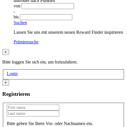
und/oder nach Punkten
von
-
bis
Suchen
Lassen Sie uns mit unserem neuen Reward Finder inspirieren
Prämiensuche
×
Bitte loggen Sie sich ein, um fortzufahren.
Login
×
Registrieren
Bitte geben Sie Ihren Vor- oder Nachnamen ein.