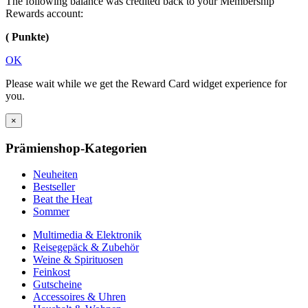
The following balance was credited back to your Membership
Rewards account:
( Punkte)
OK
Please wait while we get the Reward Card widget experience for
you.
×
Prämienshop-Kategorien
Neuheiten
Bestseller
Beat the Heat
Sommer
Multimedia & Elektronik
Reisegepäck & Zubehör
Weine & Spirituosen
Feinkost
Gutscheine
Accessoires & Uhren