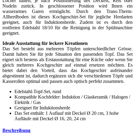
Löcher halten, je nach Positionierung des Deckels, Reis oder
Nudeln zurück. In geschlossener Position wird Ihnen ein
wasserarmes Garen ermöglicht. Durch den Trans-Therm-
Allherdboden ist dieses Kochgeschirr-Set für jegliche Herdarten
geeignet, auch für Induktionsherde. Zudem ist es durch den
rostfreien Edelstahl 18/10 für die Reinigung in der Spülmaschine
geeignet.
Ideale Ausstattung für leckere Kreationen
Das Set besteht aus mehreren Töpfen unterschiedlicher Grösse.
Damit haben Sie für jede Situation den passenden Topf. Das Set
eignet sich bestens als Erstausstattung für eine Küche oder wenn Sie
gleich mehreres Kochgeschirr auf einmal ersetzen möchten. Es
bietet dabei den Vorteil, dass das Kochgeschirr aufeinander
abgestimmt ist, dadurch ergänzen sich die verschiedenen Töpfe und
Kasserollen optimal und passen auch optisch perfekt zusammen.
Edelstahl-Topf-Set, rund
Kompatible Kochfelder: Induktion / Glaskeramik / Halogen /
Elektrik / Gas
Geeignet für Induktionsherde
Das Set enthält: 1 Auflauf mit Deckel Ø 20 cm, 3 hohe
Aufläufe mit Deckel Ø 16, 20, 24 cm
Beschreibung