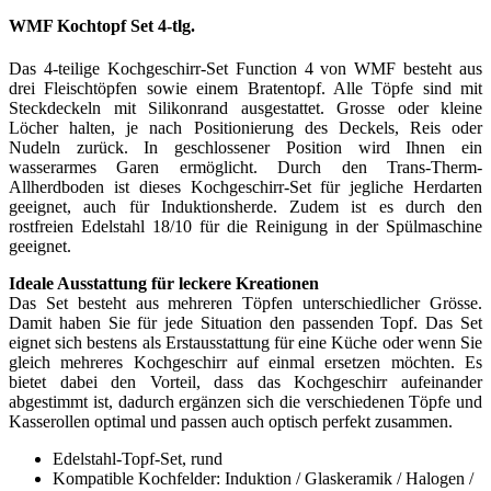
WMF Kochtopf Set 4-tlg.
Das 4-teilige Kochgeschirr-Set Function 4 von WMF besteht aus
drei Fleischtöpfen sowie einem Bratentopf. Alle Töpfe sind mit
Steckdeckeln mit Silikonrand ausgestattet. Grosse oder kleine
Löcher halten, je nach Positionierung des Deckels, Reis oder
Nudeln zurück. In geschlossener Position wird Ihnen ein
wasserarmes Garen ermöglicht. Durch den Trans-Therm-
Allherdboden ist dieses Kochgeschirr-Set für jegliche Herdarten
geeignet, auch für Induktionsherde. Zudem ist es durch den
rostfreien Edelstahl 18/10 für die Reinigung in der Spülmaschine
geeignet.
Ideale Ausstattung für leckere Kreationen
Das Set besteht aus mehreren Töpfen unterschiedlicher Grösse.
Damit haben Sie für jede Situation den passenden Topf. Das Set
eignet sich bestens als Erstausstattung für eine Küche oder wenn Sie
gleich mehreres Kochgeschirr auf einmal ersetzen möchten. Es
bietet dabei den Vorteil, dass das Kochgeschirr aufeinander
abgestimmt ist, dadurch ergänzen sich die verschiedenen Töpfe und
Kasserollen optimal und passen auch optisch perfekt zusammen.
Edelstahl-Topf-Set, rund
Kompatible Kochfelder: Induktion / Glaskeramik / Halogen /