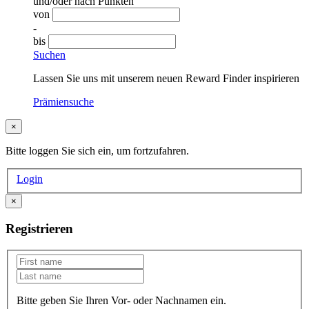
und/oder nach Punkten
von
-
bis
Suchen
Lassen Sie uns mit unserem neuen Reward Finder inspirieren
Prämiensuche
×
Bitte loggen Sie sich ein, um fortzufahren.
Login
×
Registrieren
Bitte geben Sie Ihren Vor- oder Nachnamen ein.